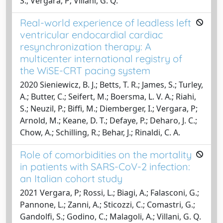
S.; Vergara, P; Villani, G. Q.
Real-world experience of leadless left
ventricular endocardial cardiac
resynchronization therapy: A
multicenter international registry of
the WiSE-CRT pacing system
2020 Sieniewicz, B. J.; Betts, T. R.; James, S.; Turley,
A.; Butter, C.; Seifert, M.; Boersma, L. V. A.; Riahi,
S.; Neuzil, P.; Biffi, M.; Diemberger, I.; Vergara, P;
Arnold, M.; Keane, D. T.; Defaye, P.; Deharo, J. C.;
Chow, A.; Schilling, R.; Behar, J.; Rinaldi, C. A.
Role of comorbidities on the mortality
in patients with SARS-CoV-2 infection:
an Italian cohort study
2021 Vergara, P; Rossi, L.; Biagi, A.; Falasconi, G.;
Pannone, L.; Zanni, A.; Sticozzi, C.; Comastri, G.;
Gandolfi, S.; Godino, C.; Malagoli, A.; Villani, G. Q.