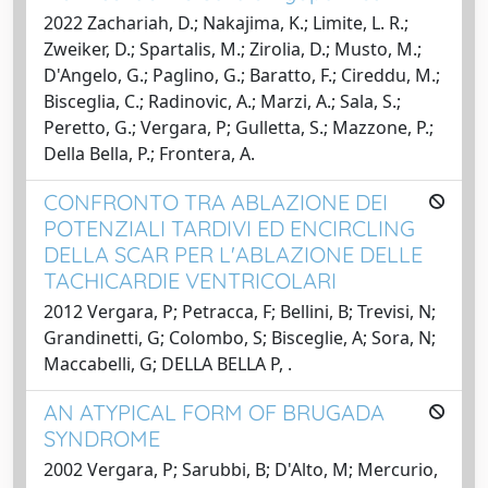
2022 Zachariah, D.; Nakajima, K.; Limite, L. R.;
Zweiker, D.; Spartalis, M.; Zirolia, D.; Musto, M.;
D'Angelo, G.; Paglino, G.; Baratto, F.; Cireddu, M.;
Bisceglia, C.; Radinovic, A.; Marzi, A.; Sala, S.;
Peretto, G.; Vergara, P; Gulletta, S.; Mazzone, P.;
Della Bella, P.; Frontera, A.
CONFRONTO TRA ABLAZIONE DEI
POTENZIALI TARDIVI ED ENCIRCLING
DELLA SCAR PER L'ABLAZIONE DELLE
TACHICARDIE VENTRICOLARI
2012 Vergara, P; Petracca, F; Bellini, B; Trevisi, N;
Grandinetti, G; Colombo, S; Bisceglie, A; Sora, N;
Maccabelli, G; DELLA BELLA P, .
AN ATYPICAL FORM OF BRUGADA
SYNDROME
2002 Vergara, P; Sarubbi, B; D'Alto, M; Mercurio,