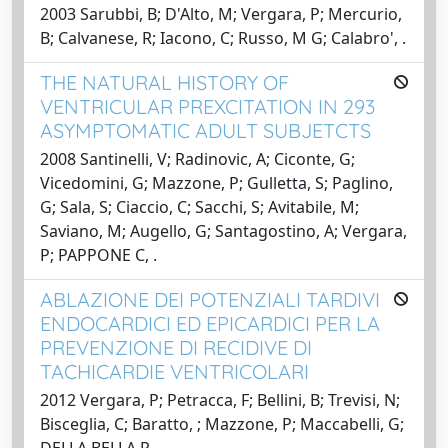
2003 Sarubbi, B; D'Alto, M; Vergara, P; Mercurio,
B; Calvanese, R; Iacono, C; Russo, M G; Calabro', .
THE NATURAL HISTORY OF
VENTRICULAR PREXCITATION IN 293
ASYMPTOMATIC ADULT SUBJETCTS
2008 Santinelli, V; Radinovic, A; Ciconte, G;
Vicedomini, G; Mazzone, P; Gulletta, S; Paglino,
G; Sala, S; Ciaccio, C; Sacchi, S; Avitabile, M;
Saviano, M; Augello, G; Santagostino, A; Vergara,
P; PAPPONE C, .
ABLAZIONE DEI POTENZIALI TARDIVI
ENDOCARDICI ED EPICARDICI PER LA
PREVENZIONE DI RECIDIVE DI
TACHICARDIE VENTRICOLARI
2012 Vergara, P; Petracca, F; Bellini, B; Trevisi, N;
Bisceglia, C; Baratto, ; Mazzone, P; Maccabelli, G;
DELLA BELLA P, .