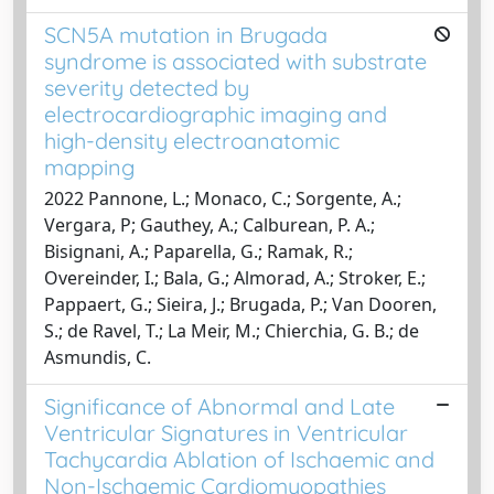
SCN5A mutation in Brugada
syndrome is associated with substrate
severity detected by
electrocardiographic imaging and
high-density electroanatomic
mapping
2022 Pannone, L.; Monaco, C.; Sorgente, A.;
Vergara, P; Gauthey, A.; Calburean, P. A.;
Bisignani, A.; Paparella, G.; Ramak, R.;
Overeinder, I.; Bala, G.; Almorad, A.; Stroker, E.;
Pappaert, G.; Sieira, J.; Brugada, P.; Van Dooren,
S.; de Ravel, T.; La Meir, M.; Chierchia, G. B.; de
Asmundis, C.
Significance of Abnormal and Late
Ventricular Signatures in Ventricular
Tachycardia Ablation of Ischaemic and
Non-Ischaemic Cardiomyopathies