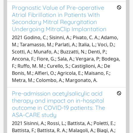
Prognostic Value of Pre-operative
Atrial Fibrillation in Patients With
Secondary Mitral Regurgitation
Undergoing MitraClip Implantation
2021 Godino, C.; Sisinni, A.; Pivato, C. A.; Adamo,
M.; Taramasso, M.; Parlati, A.; Italia, L.; Voci, D.;
Scotti, A.; Munafo, A.; Buzzatti, N.; Denti, P.;
Ancona, F.; Fiore, G.; Sala, A.; Vergara, P; Bodega,
F.; Ruffo, M. M.; Curello, S.; Castiglioni, A.; De
Bonis, M.; Alfieri, O.; Agricola, E.; Maisano, F.;
Metra, M.; Colombo, A.; Margonato, A.
Pre-admission acetylsalicylic acid
therapy and impact on in-hospital
outcome in COVID-19 patients: The
ASA-CARE study
2021 Sisinni, A.; Rossi, L.; Battista, A.; Poletti, E.;
Battista, F.; Battista, R. A.; Malagoli, A.; Biagi, A.;