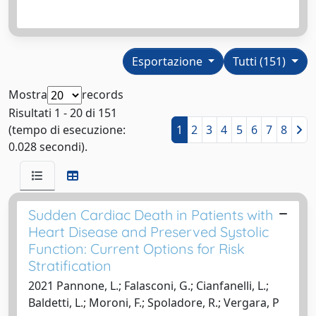
Esportazione
Tutti (151)
Mostra
records
Risultati 1 - 20 di 151
(tempo di esecuzione:
1
2
3
4
5
6
7
8
0.028 secondi).
Sudden Cardiac Death in Patients with
Heart Disease and Preserved Systolic
Function: Current Options for Risk
Stratification
2021 Pannone, L.; Falasconi, G.; Cianfanelli, L.;
Baldetti, L.; Moroni, F.; Spoladore, R.; Vergara, P