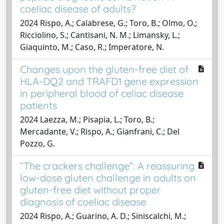
coeliac disease of adults?
2024 Rispo, A.; Calabrese, G.; Toro, B.; Olmo, O.;
Ricciolino, S.; Cantisani, N. M.; Limansky, L.;
Giaquinto, M.; Caso, R.; Imperatore, N.
Changes upon the gluten-free diet of
HLA-DQ2 and TRAFD1 gene expression
in peripheral blood of celiac disease
patients
2024 Laezza, M.; Pisapia, L.; Toro, B.;
Mercadante, V.; Rispo, A.; Gianfrani, C.; Del
Pozzo, G.
“The crackers challenge”: A reassuring
low-dose gluten challenge in adults on
gluten-free diet without proper
diagnosis of coeliac disease
2024 Rispo, A.; Guarino, A. D.; Siniscalchi, M.;