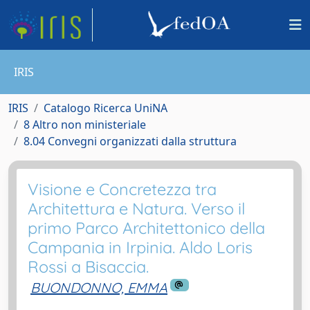
IRIS
IRIS
Catalogo Ricerca UniNA
8 Altro non ministeriale
8.04 Convegni organizzati dalla struttura
Visione e Concretezza tra
Architettura e Natura. Verso il
primo Parco Architettonico della
Campania in Irpinia. Aldo Loris
Rossi a Bisaccia.
BUONDONNO, EMMA