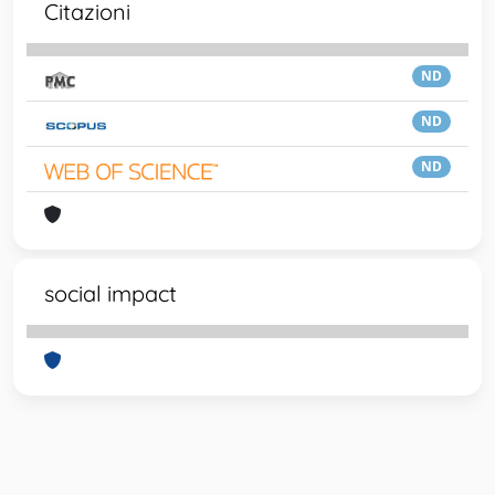
Citazioni
ND
ND
ND
social impact