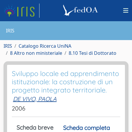
IRIS
IRIS
Catalogo Ricerca UniNA
8 Altro non ministeriale
8.10 Tesi di Dottorato
Sviluppo locale ed apprendimento
istituzionale: la costruzione di un
progetto integrato territoriale.
DE VIVO, PAOLA
2006
Scheda breve
Scheda completa