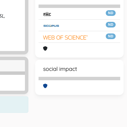
ND
SL,
ND
ND
social impact