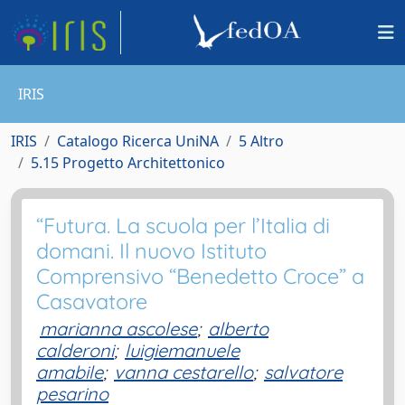
IRIS
IRIS
Catalogo Ricerca UniNA
5 Altro
5.15 Progetto Architettonico
“Futura. La scuola per l’Italia di
domani. Il nuovo Istituto
Comprensivo “Benedetto Croce” a
Casavatore
marianna ascolese
;
alberto
calderoni
;
luigiemanuele
amabile
;
vanna cestarello
;
salvatore
pesarino