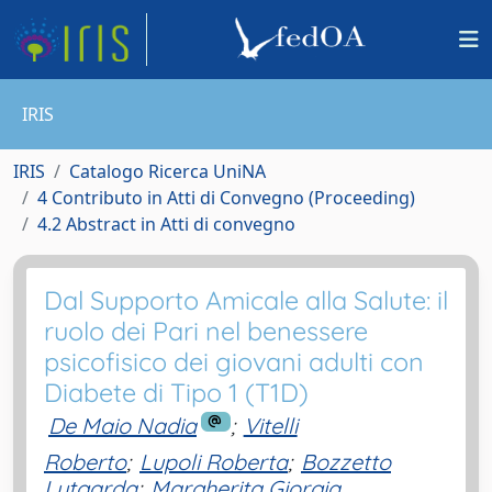
IRIS
IRIS
Catalogo Ricerca UniNA
4 Contributo in Atti di Convegno (Proceeding)
4.2 Abstract in Atti di convegno
Dal Supporto Amicale alla Salute: il
ruolo dei Pari nel benessere
psicofisico dei giovani adulti con
Diabete di Tipo 1 (T1D)
De Maio Nadia
;
Vitelli
Roberto
;
Lupoli Roberta
;
Bozzetto
Lutgarda
;
Margherita Giorgia