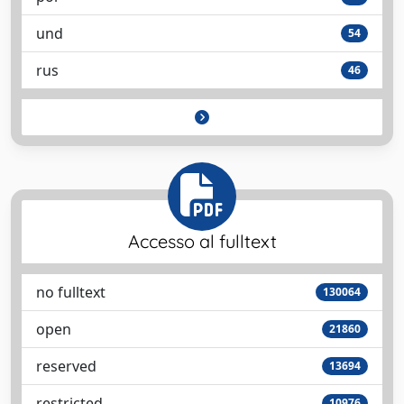
und
54
rus
46
Accesso al fulltext
no fulltext
130064
open
21860
reserved
13694
restricted
10976