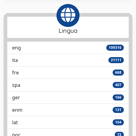
Lingua
eng
109316
ita
21111
fre
668
spa
407
ger
166
enm
131
lat
104
por
72