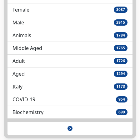
Female
3087
Male
2915
Animals
1784
Middle Aged
1765
Adult
1726
Aged
1294
Italy
1173
COVID-19
954
Biochemistry
699