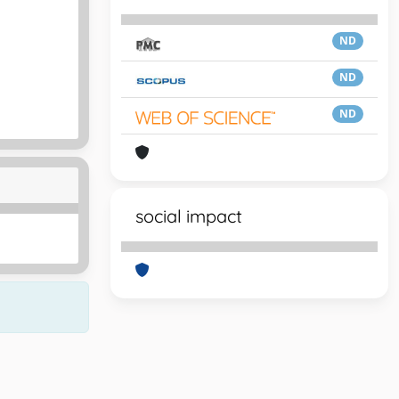
ND
ND
ND
social impact