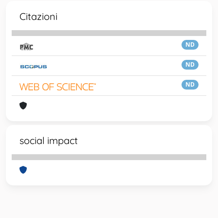
Citazioni
ND
ND
ND
social impact