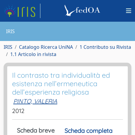
IRIS
IRIS
Catalogo Ricerca UniNA
1 Contributo su Rivista
1.1 Articolo in rivista
Il contrasto tra individualità ed
esistenza nell’ermeneutica
dell’esperienza religiosa
PINTO, VALERIA
2012
Scheda breve
Scheda completa